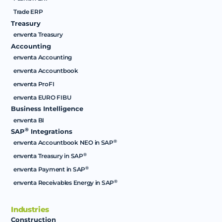
Trade ERP
Treasury
enventa Treasury
Accounting
enventa Accounting
enventa Accountbook
enventa ProFI
enventa EURO FIBU
Business Intelligence
enventa BI
®
SAP
Integrations
®
enventa Accountbook NEO in SAP
®
enventa Treasury in SAP
®
enventa Payment in SAP
®
enventa Receivables Energy in SAP
Industries
Construction