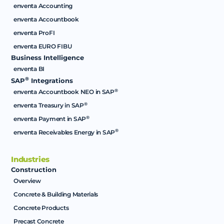
enventa Accounting
enventa Accountbook
enventa ProFI
enventa EURO FIBU
Business Intelligence
enventa BI
®
SAP
Integrations
®
enventa Accountbook NEO in SAP
®
enventa Treasury in SAP
®
enventa Payment in SAP
®
enventa Receivables Energy in SAP
Industries
Construction
Overview
Concrete & Building Materials
Concrete Products
Precast Concrete