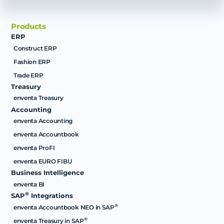
Products
ERP
Construct ERP
Fashion ERP
Trade ERP
Treasury
enventa Treasury
Accounting
enventa Accounting
enventa Accountbook
enventa ProFI
enventa EURO FIBU
Business Intelligence
enventa BI
®
SAP
Integrations
®
enventa Accountbook NEO in SAP
®
enventa Treasury in SAP