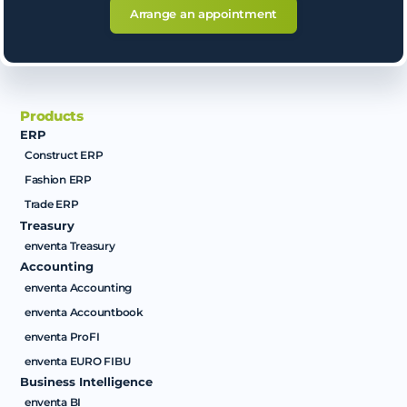
Arrange an appointment
Products
ERP
Construct ERP
Fashion ERP
Trade ERP
Treasury
enventa Treasury
Accounting
enventa Accounting
enventa Accountbook
enventa ProFI
enventa EURO FIBU
Business Intelligence
enventa BI