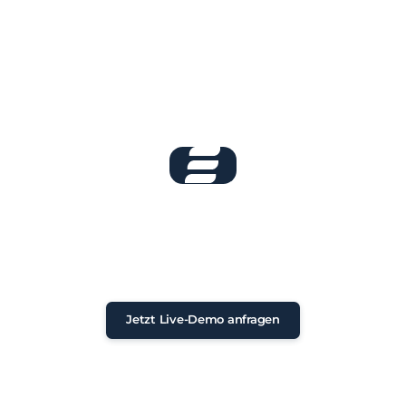
Buchen Sie jetzt
Ihre Live-Demo!
Unverbindliche Erstberatung •
Persönlicher Austausch •
Rückmeldung in 24 Stunden
Jetzt Live-Demo anfragen