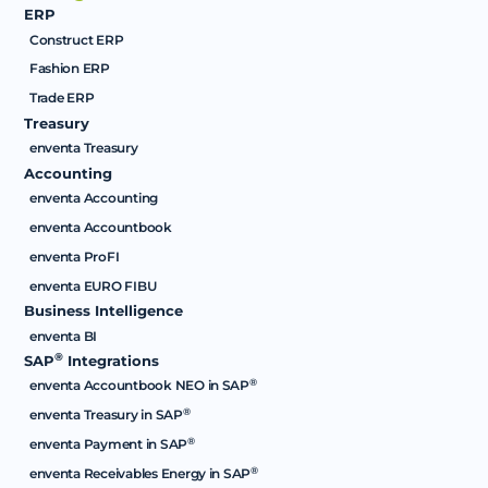
ERP
Construct ERP
Fashion ERP
Trade ERP
Treasury
enventa Treasury
Accounting
enventa Accounting
enventa Accountbook
enventa ProFI
enventa EURO FIBU
Business Intelligence
enventa BI
®
SAP
Integrations
®
enventa Accountbook NEO in SAP
®
enventa Treasury in SAP
®
enventa Payment in SAP
®
enventa Receivables Energy in SAP