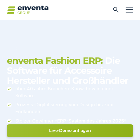
enventa Fashion ERP:
Die
Software für Accessoire
Hersteller und Großhändler
über 40 Jahre Branchen-Know-how in einer
Software
Prozess-Digitalisierung vom Design bis zum
Endkunden
Stolzer Gewinner
“ERP-System des Jahres 2025”
Live-Demo anfragen