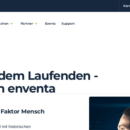
Karr
Events
Support
nchen
Partner
 dem Laufenden -
n enventa
 Faktor Mensch
 mit historischen