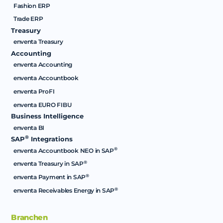
Fashion ERP
Trade ERP
Treasury
enventa Treasury
Accounting
enventa Accounting
enventa Accountbook
enventa ProFI
enventa EURO FIBU
Business Intelligence
enventa BI
®
SAP
Integrations
®
enventa Accountbook NEO in SAP
®
enventa Treasury in SAP
®
enventa Payment in SAP
®
enventa Receivables Energy in SAP
Branchen