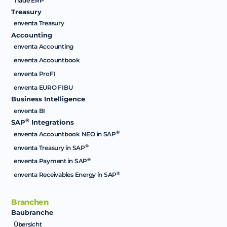
Trade ERP
Treasury
enventa Treasury
Accounting
enventa Accounting
enventa Accountbook
enventa ProFI
enventa EURO FIBU
Business Intelligence
enventa BI
®
SAP
Integrations
®
enventa Accountbook NEO in SAP
®
enventa Treasury in SAP
®
enventa Payment in SAP
®
enventa Receivables Energy in SAP
Branchen
Baubranche
Übersicht