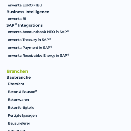
enventa EURO FIBU
Business Intelligence
enventa BI
®
SAP
Integrations
®
enventa Accountbook NEO in SAP
®
enventa Treasury in SAP
®
enventa Payment in SAP
®
enventa Receivables Energy in SAP
Branchen
Baubranche
Übersicht
Beton & Baustoff
Betonwaren
Betonfertigteile
Fertigteilgaragen
Bauzulieferer