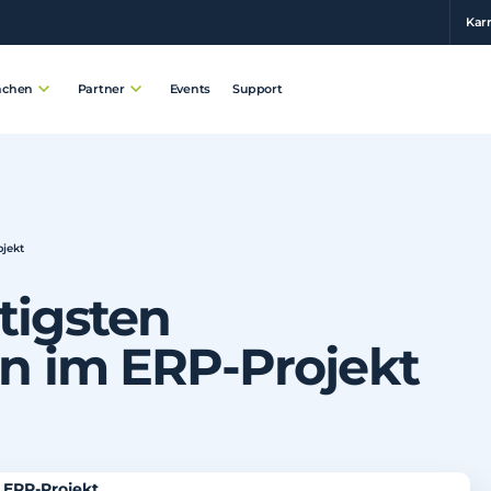
Karr
Events
Support
nchen
Partner
ojekt
tigsten
en im ERP-Projekt