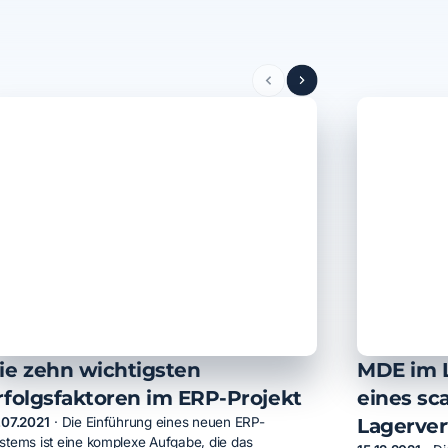
ie zehn wichtigsten
MDE im L
rfolgsfaktoren im ERP-Projekt
eines sc
Lagerve
.07.2021
·
Die Einführung eines neuen ERP-
stems ist eine komplexe Aufgabe, die das