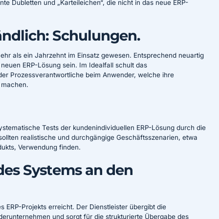
e Dubletten und „Karteileichen“, die nicht in das neue ERP-
ändlich: Schulungen.
mehr als ein Jahrzehnt im Einsatz gewesen. Entsprechend neuartig
neuen ERP-Lösung sein. Im Idealfall schult das
er Prozessverantwortliche beim Anwender, welche ihre
t machen.
 systematische Tests der kundenindividuellen ERP-Lösung durch die
llten realistische und durchgängige Geschäftsszenarien, etwa
odukts, Verwendung finden.
des Systems an den
es ERP-Projekts erreicht. Der Dienstleister übergibt die
derunternehmen und sorgt für die strukturierte Übergabe des