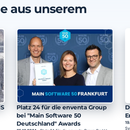
ge aus unserem
MS
Platz 24 für die enventa Group
D
bei "Main Software 50
E
Deutschland" Awards
19
Sy