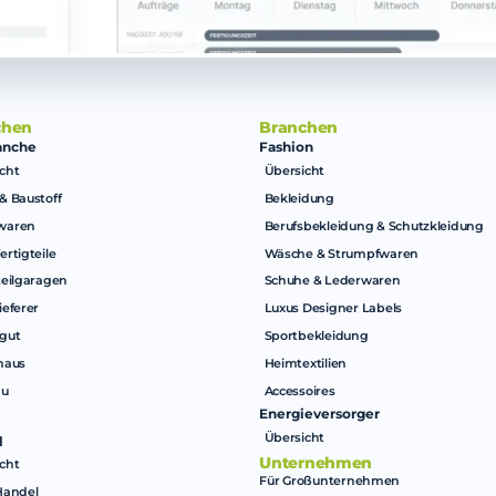
chen
Branchen
anche
Fashion
cht
Übersicht
& Baustoff
Bekleidung
waren
Berufsbekleidung & Schutzkleidung
ertigteile
Wäsche & Strumpfwaren
teilgaragen
Schuhe & Lederwaren
ieferer
Luxus Designer Labels
gut
Sportbekleidung
haus
Heimtextilien
au
Accessoires
Energieversorger
Übersicht
l
Unternehmen
cht
Für Großunternehmen
Handel