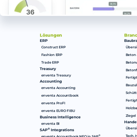
Lösungen
Bran
ERP
Baubr
Construct ERP
Übersi
Fashion ERP
Beton 
Trade ERP
Beton
Treasury
Betonf
enventa Treasury
Fertig
Accounting
Bauzul
enventa Accounting
Schütt
enventa Accountbook
Fertig
enventa ProFI
Holzb
enventa EURO FIBU
Ziegel
Business Intelligence
Hande
enventa BI
Übersi
®
SAP
Integrations
Tech. 
®
enventa Accountbook NEO in SAP