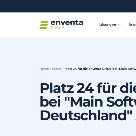
Lösungen
Bra
Home
Presse
Platz 24 für die enventa Group bei "Main Sof
Platz 24 für d
bei "Main Sof
Deutschland"