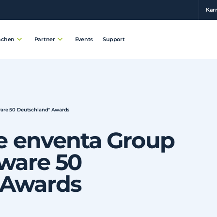
Karr
Events
Support
nchen
Partner
tware 50 Deutschland" Awards
ie enventa Group
tware 50
 Awards