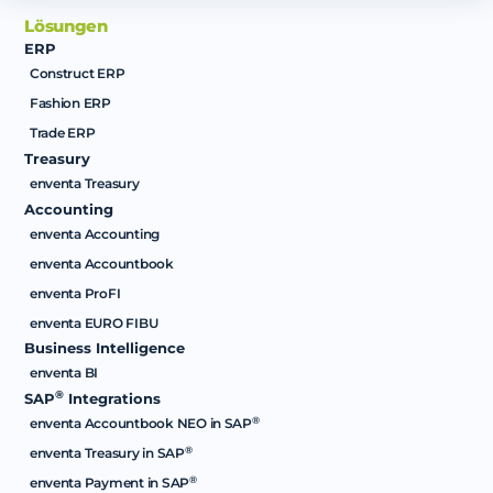
Lösungen
ERP
Construct ERP
Fashion ERP
Trade ERP
Treasury
enventa Treasury
Accounting
enventa Accounting
enventa Accountbook
enventa ProFI
enventa EURO FIBU
Business Intelligence
enventa BI
®
SAP
Integrations
®
enventa Accountbook NEO in SAP
®
enventa Treasury in SAP
®
enventa Payment in SAP