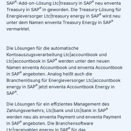
®
®
SAP
-Add-on-Lösung Ltc|treasury in SAP
neu enventa
®
Treasury in SAP
in geworden. Die Treasury-Lösung für
®
Energieversorger Ltc|treasury energy in SAP
wird neu
®
unter dem Namen enventa Treasury Energy in SAP
vermarktet.
Die Lösungen für die automatische
Kontoauszugsverarbeitung Ltc|accountbook und
®
Ltc|accountbook in SAP
werden unter den neuen
Namen enventa Accountbook und enventa Accountbook
®
in SAP
angeboten. Analog heißt auch die
Branchenlösung für Energieversorger Ltc|accountbook
®
energy in SAP
jetzt enventa Accountbook Energy in
®
SAP
.
Die Lösungen für ein effizientes Management des
®
Zahlungsverkehrs, Ltc|bank und Ltc|bank in SAP
werden neu als enventa Payment und enventa Payment
®
in SAP
angeboten. Die Branchensoftware
®
Ltc|receivables energy in SAP
für das