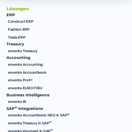
Lösungen
ERP
Construct ERP
Fashion ERP
Trade ERP
Treasury
enventa Treasury
Accounting
enventa Accounting
enventa Accountbook
enventa ProFI
enventa EURO FIBU
Business Intelligence
enventa BI
®
SAP
Integrations
®
enventa Accountbook NEO in SAP
®
enventa Treasury in SAP
®
enventa Payment in SAP