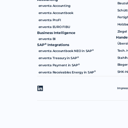
Bauzul
enventa Accounting
Schütt
enventa Accountbook
Fertig
enventa ProFI
Holzb
enventa EURO FIBU
Ziegel
Business Intelligence
Hande
enventa BI
Übersi
®
SAP
Integrations
Tech. 
®
enventa Accountbook NEO in SAP
Stahlh
®
enventa Treasury in SAP
Bieger
®
enventa Payment in SAP
SHK-H
®
enventa Receivables Energy in SAP
Impres