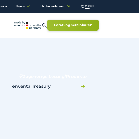
iere
DE
EN
News
Unternehmen
Beratung vereinbaren
Zugehörige Lösung/Produkte
enventa Treasury