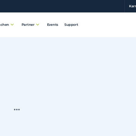
Karr
Events
Support
nchen
Partner
***