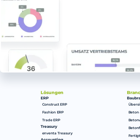
Lösungen
Bran
ERP
Baubr
Construct ERP
Übersi
Fashion ERP
Beton 
Trade ERP
Beton
Treasury
Betonf
enventa Treasury
Fertig
Accounting