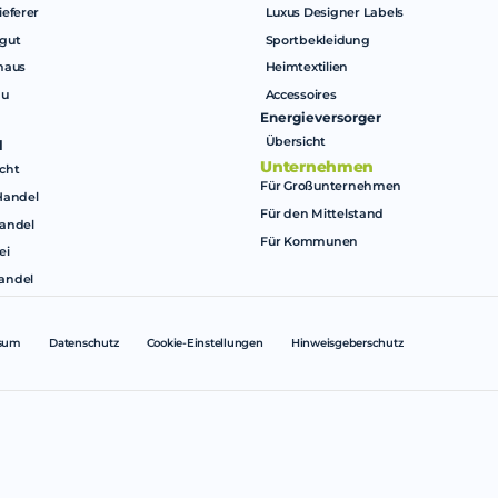
ieferer
Luxus Designer Labels
gut
Sportbekleidung
haus
Heimtextilien
au
Accessoires
Energieversorger
Übersicht
l
Unternehmen
cht
Für Großunternehmen
Handel
Für den Mittelstand
andel
Für Kommunen
ei
andel
sum
Datenschutz
Cookie-Einstellungen
Hinweisgeberschutz