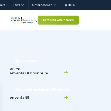
iere
DE
EN
News
Unternehmen
Beratung vereinbaren
Downloads
pdf
·
1 MB
enventa BI Broschüre
Zugehörige Lösung/Produkte
enventa BI