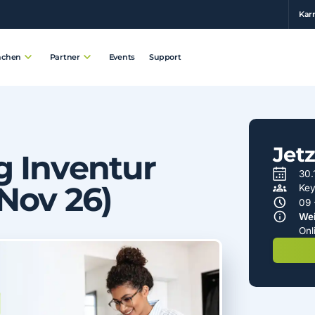
Karr
Events
Support
nchen
Partner
Jet
 Inventur
30.
Nov 26)
Key
09 
Wei
Onl