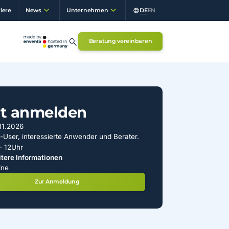
iere
DE
EN
News
Unternehmen
Beratung vereinbaren
zt anmelden
11.2026
-User, interessierte Anwender und Berater.
- 12Uhr
tere Informationen
ine
Zur Anmeldung