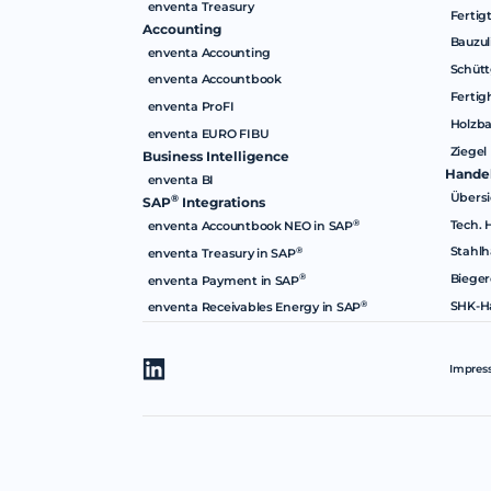
enventa Treasury
Fertig
Accounting
Bauzul
enventa Accounting
Schütt
enventa Accountbook
Fertig
enventa ProFI
Holzb
enventa EURO FIBU
Ziegel
Business Intelligence
Hande
enventa BI
Übersi
®
SAP
Integrations
Tech. 
®
enventa Accountbook NEO in SAP
Stahlh
®
enventa Treasury in SAP
Bieger
®
enventa Payment in SAP
SHK-H
®
enventa Receivables Energy in SAP
Impres