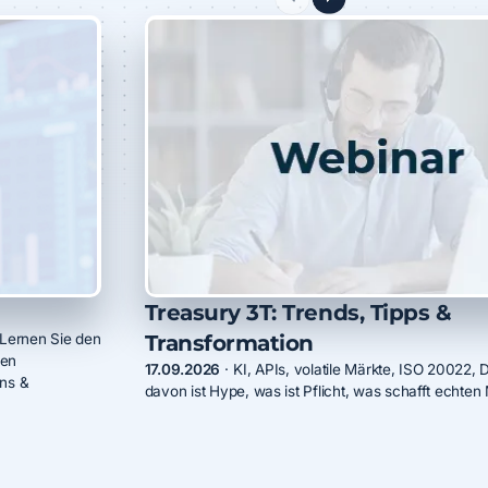
Treasury 3T: Trends, Tipps &
Transformation
 Lernen Sie den
den
17.09.2026
·
KI, APIs, volatile Märkte, ISO 20022,
ins &
davon ist Hype, was ist Pflicht, was schafft echte