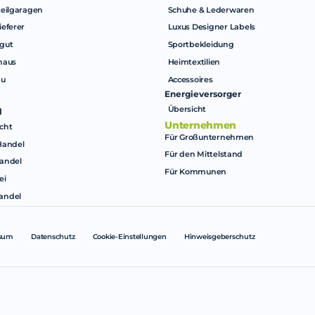
teilgaragen
Schuhe & Lederwaren
ieferer
Luxus Designer Labels
gut
Sportbekleidung
haus
Heimtextilien
au
Accessoires
Energieversorger
Übersicht
l
Unternehmen
cht
Für Großunternehmen
Handel
Für den Mittelstand
andel
Für Kommunen
ei
andel
sum
Datenschutz
Cookie-Einstellungen
Hinweisgeberschutz