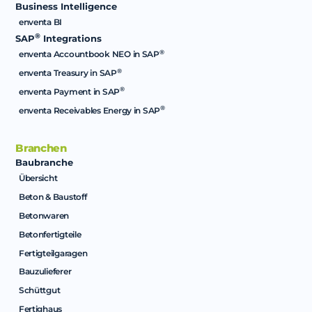
Business Intelligence
enventa BI
®
SAP
Integrations
®
enventa Accountbook NEO in SAP
®
enventa Treasury in SAP
®
enventa Payment in SAP
®
enventa Receivables Energy in SAP
Branchen
Baubranche
Übersicht
Beton & Baustoff
Betonwaren
Betonfertigteile
Fertigteilgaragen
Bauzulieferer
Schüttgut
Fertighaus